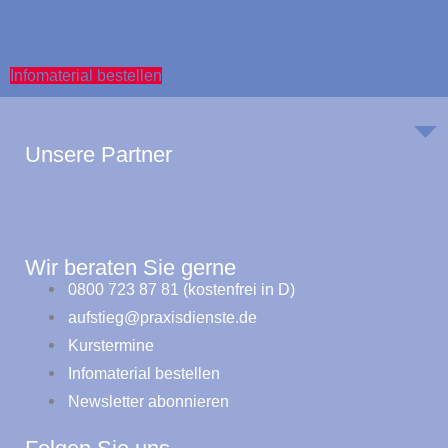
Sie wünschen eine telefonische Beratung? 0800
723 87 81
Infomaterial bestellen
Unsere Partner
Wir beraten Sie gerne
0800 723 87 81 (kostenfrei in D)
aufstieg@praxisdienste.de
Kurstermine
Infomaterial bestellen
Newsletter abonnieren