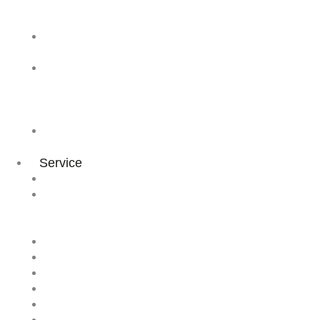
&
Kooperationen
Dentalhygiene
Event
praxisDienste
in
den
Fachmedien
Teilnehmer
Meinungen
Service
Karriereberatung
Förderung
+
Finanzierung
FAQ
Terminkalender
Newsletter
Empfehlung
Materialbestellung