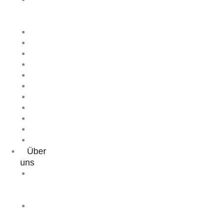
bei
Bremen
Hannover
Berlin
Leipzig
Witten
Düsseldorf
Köln
Bonn
Wiesbaden
Heidelberg
München
Wien
Über
uns
Mitteilungen
der
Institutsleitung
25
Jahre