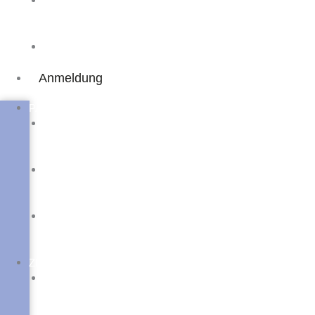
Kostenlose
Online-
Schulungen
Online
Campus
Anmeldung
PAss
PAss
Präsenz
Einsteigerkurs
PAss
Online-/Präsenz
Einsteigerkurs
PAss
Weiterbildung
Österreich
ZMP
ZMP
Aufstiegsfortbildung
Präsenzkurs