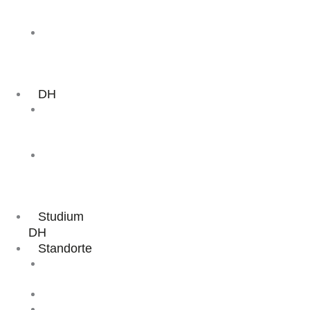
Aufstiegsfortbildung
Präsenzkurs
ZMP
Aufstieg
Online-/Präsenz
Kombikurs
DH
DH
Aufstiegsfortbildung
Präsenzkurs
DH
Aufstieg
Online-/Präsenz
Kombikurs
Studium
DH
Standorte
Online
Academy
Hamburg
Brake