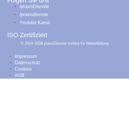
Folgen Sie uns
/praxisDienste
/praxisdienste
Youtube Kanal
ISO Zertifiziert
© 2014–2026 praxisDienste Institut für Weiterbildung
Impressum
Datenschutz
Cookies
AGB
Standorte zeigen
PAss Prophylaxekurse
PAss Präsenz Einsteigerkurs
PAss Online-/Präsenz Einsteigerkurs
PAss Weiterbildung Österreich