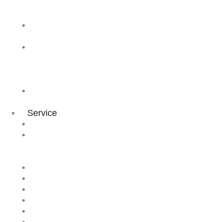
&
Kooperationen
Dentalhygiene
Event
praxisDienste
in
den
Fachmedien
Teilnehmer
Meinungen
Service
Karriereberatung
Förderung
+
Finanzierung
FAQ
Terminkalender
Newsletter
Empfehlung
Materialbestellung