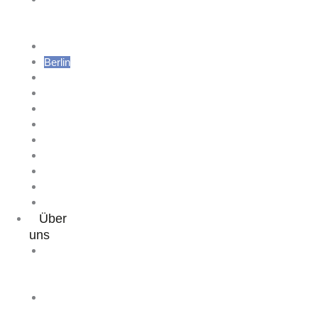
bei
Bremen
Hannover
Berlin
Leipzig
Witten
Düsseldorf
Köln
Bonn
Wiesbaden
Heidelberg
München
Wien
Über
uns
Mitteilungen
der
Institutsleitung
25
Jahre