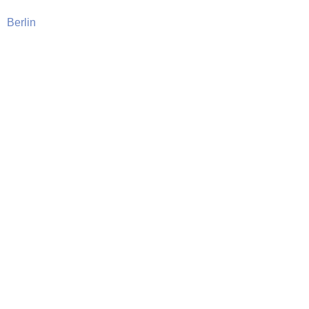
Hannover
Berlin
Leipzig
Witten
Düsseldorf
Köln
Bonn
Wiesbaden
Heidelberg
München
Wien