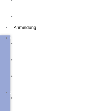
Kostenlose
Online-
Schulungen
Online
Campus
Anmeldung
PAss
PAss
Präsenz
Einsteigerkurs
PAss
Online-/Präsenz
Einsteigerkurs
PAss
Weiterbildung
Österreich
ZMP
ZMP
Aufstiegsfortbildung
Präsenzkurs