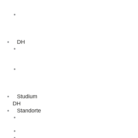
Aufstiegsfortbildung
Präsenzkurs
ZMP
Aufstieg
Online-/Präsenz
Kombikurs
DH
DH
Aufstiegsfortbildung
Präsenzkurs
DH
Aufstieg
Online-/Präsenz
Kombikurs
Studium
DH
Standorte
Online
Academy
Hamburg
Brake