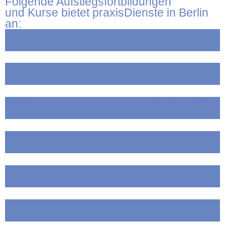
Folgende Aufstiegsfortbildungen
und Kurse bietet praxisDienste in Berlin
an:
17
Sept
8:30
PAss Online-/Präsenz Einsteigerkurs September
2026
17. – 18. September 2026
12
Okt
8:00
Berlin – ZMP Aufstiegs-Fortbildung 2026/2027
12.
Oktober 2026 – 13. März 2027
11
März
8:30
PAss Online-/Präsenz Einsteigerkurs März 2027
11. –
12. März 2027
10
Mai
8:30
Berlin – PAss Prophylaxe Einsteigerkurs 2027
10. – 15.
Mai 2027
16
Sept
8:30
PAss Online-/Präsenz Einsteigerkurs September
2027
16. – 17. September 2027
04
Okt
8:00
Berlin – ZMP Aufstiegs-Fortbildung 2027/2028
4.
Oktober 2027 – 11. März 2028