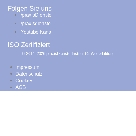
Folgen Sie uns
/praxisDienste
/praxisdienste
Youtube Kanal
ISO Zertifiziert
© 2014–2026 praxisDienste Institut für Weiterbildung
Impressum
Datenschutz
Cookies
AGB
Standorte zeigen
PAss Prophylaxekurse
PAss Präsenz Einsteigerkurs
PAss Online-/Präsenz Einsteigerkurs