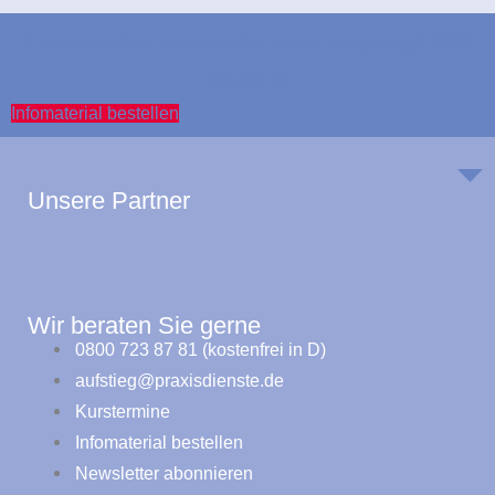
Sie wünschen eine telefonische Beratung? 0800
723 87 81
Infomaterial bestellen
Unsere Partner
Wir beraten Sie gerne
0800 723 87 81 (kostenfrei in D)
aufstieg@praxisdienste.de
Kurstermine
Infomaterial bestellen
Newsletter abonnieren